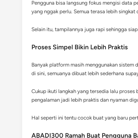
Pengguna bisa langsung fokus mengisi data 
yang nggak perlu. Semua terasa lebih singkat d
Selain itu, tampilannya juga rapi sehingga si
Proses Simpel Bikin Lebih Praktis
Banyak platform masih menggunakan sistem d
di sini, semuanya dibuat lebih sederhana s
Cukup ikuti langkah yang tersedia lalu proses b
pengalaman jadi lebih praktis dan nyaman dig
Hal seperti ini tentu cocok buat yang baru pe
ABADI300 Ramah Buat Pengguna B