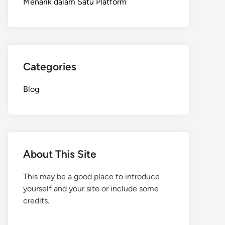
Menarik dalam Satu Platform
Categories
Blog
About This Site
This may be a good place to introduce
yourself and your site or include some
credits.