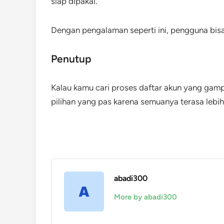
siap dipakai.
Dengan pengalaman seperti ini, pengguna bis
Penutup
Kalau kamu cari proses daftar akun yang gam
pilihan yang pas karena semuanya terasa lebi
abadi300
More by abadi300