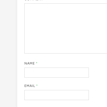
NAME
*
EMAIL
*