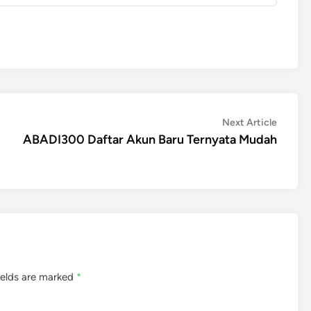
Next
Next Article
article:
ABADI300 Daftar Akun Baru Ternyata Mudah
ields are marked
*