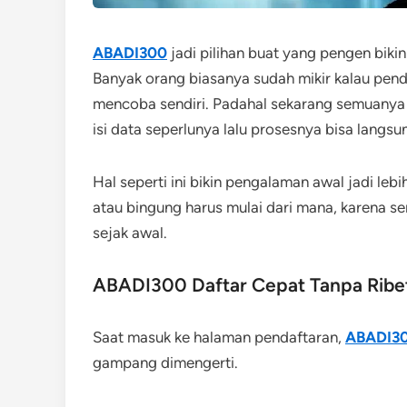
ABADI300
jadi pilihan buat yang pengen bikin
Banyak orang biasanya sudah mikir kalau pend
mencoba sendiri. Padahal sekarang semuanya t
isi data seperlunya lalu prosesnya bisa langsu
Hal seperti ini bikin pengalaman awal jadi leb
atau bingung harus mulai dari mana, karena s
sejak awal.
ABADI300 Daftar Cepat Tanpa Ribe
Saat masuk ke halaman pendaftaran,
ABADI3
gampang dimengerti.