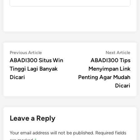
Post
Previous
Nex
Previous Article
Next Article
article:
artic
ABADI300 Situs Win
ABADI300 Tips
navigation
Tinggi Lagi Banyak
Menyimpan Link
Dicari
Penting Agar Mudah
Dicari
Leave a Reply
Your email address will not be published.
Required fields