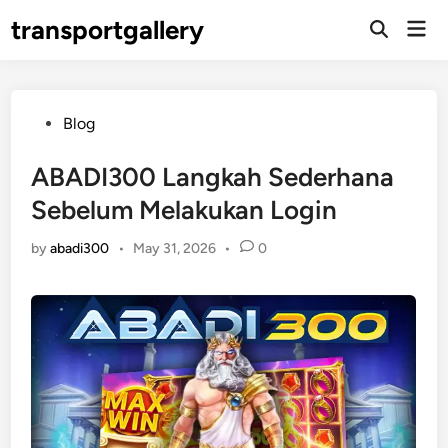
Skip
transportgallery
Mai
to
Open
Men
Search
content
Posted
Blog
in
ABADI300 Langkah Sederhana
Sebelum Melakukan Login
by
abadi300
•
May 31, 2026
•
0