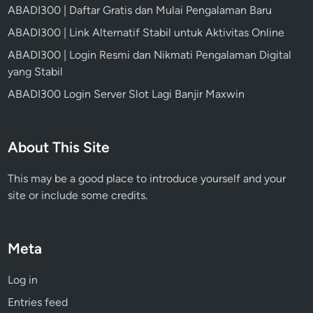
ABADI300 | Daftar Gratis dan Mulai Pengalaman Baru
ABADI300 | Link Alternatif Stabil untuk Aktivitas Online
ABADI300 | Login Resmi dan Nikmati Pengalaman Digital
yang Stabil
ABADI300 Login Server Slot Lagi Banjir Maxwin
About This Site
This may be a good place to introduce yourself and your
site or include some credits.
Meta
Log in
Entries feed