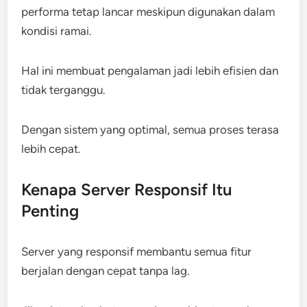
performa tetap lancar meskipun digunakan dalam
kondisi ramai.
Hal ini membuat pengalaman jadi lebih efisien dan
tidak terganggu.
Dengan sistem yang optimal, semua proses terasa
lebih cepat.
Kenapa Server Responsif Itu
Penting
Server yang responsif membantu semua fitur
berjalan dengan cepat tanpa lag.