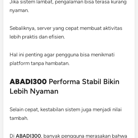
Jika sistem lambat, pengalaman bisa terasa kurang
nyaman.
Sebaliknya, server yang cepat membuat aktivitas
lebih praktis dan efisien.
Hal ini penting agar pengguna bisa menikmati
platform tanpa hambatan.
ABADI300
Performa Stabil Bikin
Lebih Nyaman
Selain cepat, kestabilan sistem juga menjadi nilai
tambah.
Di
ABADI300
, banyak pengguna merasakan bahwa