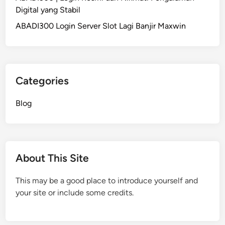
Digital yang Stabil
ABADI300 Login Server Slot Lagi Banjir Maxwin
Categories
Blog
About This Site
This may be a good place to introduce yourself and
your site or include some credits.