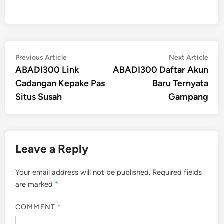
Post
Previous
Nex
Previous Article
Next Article
article:
artic
ABADI300 Link
ABADI300 Daftar Akun
navigation
Cadangan Kepake Pas
Baru Ternyata
Situs Susah
Gampang
Leave a Reply
Your email address will not be published.
Required fields
are marked
*
COMMENT
*