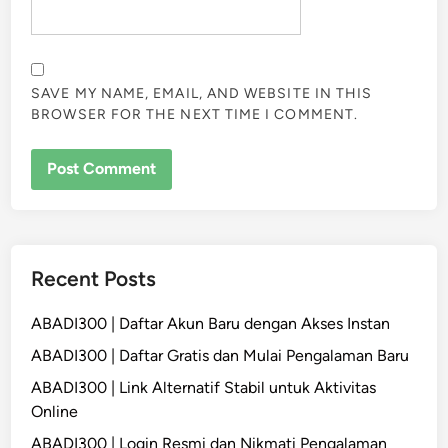
SAVE MY NAME, EMAIL, AND WEBSITE IN THIS
BROWSER FOR THE NEXT TIME I COMMENT.
Recent Posts
ABADI300 | Daftar Akun Baru dengan Akses Instan
ABADI300 | Daftar Gratis dan Mulai Pengalaman Baru
ABADI300 | Link Alternatif Stabil untuk Aktivitas
Online
ABADI300 | Login Resmi dan Nikmati Pengalaman