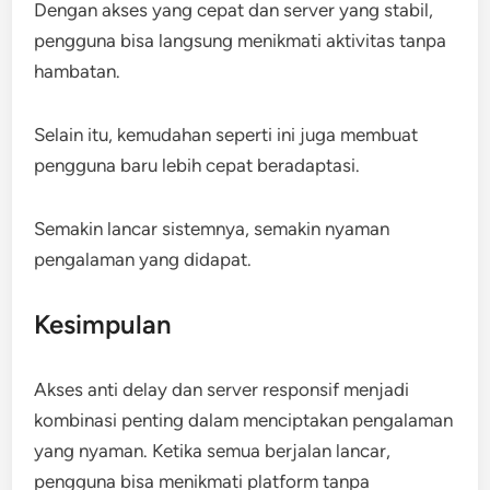
Dengan akses yang cepat dan server yang stabil,
pengguna bisa langsung menikmati aktivitas tanpa
hambatan.
Selain itu, kemudahan seperti ini juga membuat
pengguna baru lebih cepat beradaptasi.
Semakin lancar sistemnya, semakin nyaman
pengalaman yang didapat.
Kesimpulan
Akses anti delay dan server responsif menjadi
kombinasi penting dalam menciptakan pengalaman
yang nyaman. Ketika semua berjalan lancar,
pengguna bisa menikmati platform tanpa