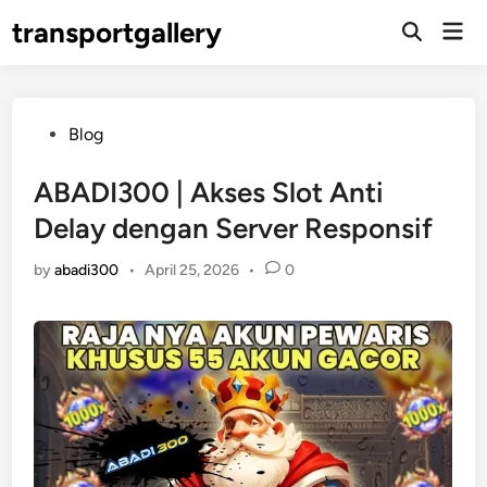
Skip
transportgallery
Mai
to
Open
Men
Search
content
Posted
Blog
in
ABADI300 | Akses Slot Anti
Delay dengan Server Responsif
by
abadi300
•
April 25, 2026
•
0